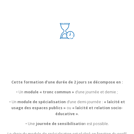
DURÉE
Cette formation d’une durée de 2 jours se décompose en :
• Un
module « tronc commun »
d’une journée et demie ;
• Un
module de spécialisation
d’une demi-journée :
« laïcité et
usage des espaces publics »
ou
« laïcité et relation socio-
éducative »
.
• Une
journée de sensibilisatio
n est possible.
Le choix du module de spécialisation est réalisé en fonction du profil