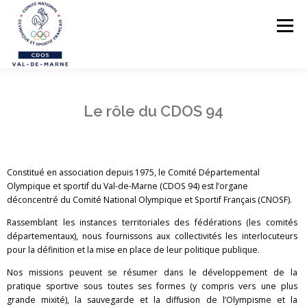
Menu
LE CDOS 94
Le rôle du CDOS 94
NOS ACTIONS
PREVENTION DES VIOLENCES
STRUCTUREZ-VOUS !
Constitué en association depuis 1975, le Comité Départemental
Olympique et sportif du Val-de-Marne (CDOS 94) est l’organe
FORMATIONS
déconcentré du Comité National Olympique et Sportif Français (CNOSF).
PARASPORTS
Rassemblant les instances territoriales des fédérations (les comités
départementaux), nous fournissons aux collectivités les interlocuteurs
AIDE PÉDAGOGIQUE
pour la définition et la mise en place de leur politique publique.
Nos missions peuvent se résumer dans le développement de la
LE RÉSEAU SPORTIF 94
pratique sportive sous toutes ses formes (y compris vers une plus
grande mixité), la sauvegarde et la diffusion de l’Olympisme et la
CONTACTS