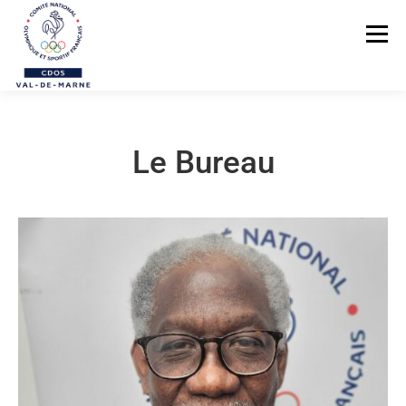
Menu
LE CDOS 94
NOS ACTIONS
Le Bureau
PREVENTION DES VIOLENCES
STRUCTUREZ-VOUS !
FORMATIONS
PARASPORTS
AIDE PÉDAGOGIQUE
LE RÉSEAU SPORTIF 94
CONTACTS