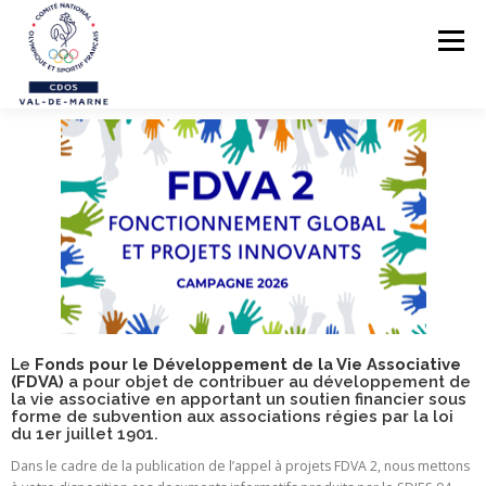
Menu
LE CDOS 94
NOS ACTIONS
PREVENTION DES VIOLENCES
STRUCTUREZ-VOUS !
FORMATIONS
PARASPORTS
Le
Fonds pour le Développement de la Vie Associative
(FDVA)
a pour objet de contribuer au développement de
AIDE PÉDAGOGIQUE
la vie associative en apportant un soutien financier sous
forme de subvention aux associations régies par la loi
LE RÉSEAU SPORTIF 94
du 1er juillet 1901.
Dans le cadre de la publication de l’appel à projets FDVA 2, nous mettons
CONTACTS