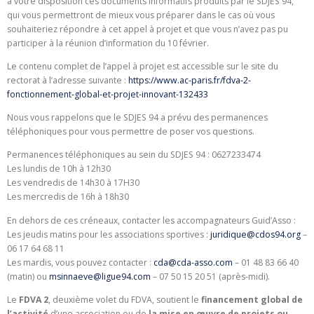
à votre disposition ces documents informatifs produits par le SDJES 94,
qui vous permettront de mieux vous préparer dans le cas où vous
souhaiteriez répondre à cet appel à projet et que vous n’avez pas pu
participer à la réunion d’information du 10 février.
Le contenu complet de l’appel à projet est accessible sur le site du
rectorat à l’adresse suivante :
https://www.ac-paris.fr/fdva-2-
fonctionnement-global-et-projet-innovant-132433
Nous vous rappelons que le SDJES 94 a prévu des permanences
téléphoniques pour vous permettre de poser vos questions.
Permanences téléphoniques au sein du SDJES 94 : 0627233474
Les lundis de 10h à 12h30
Les vendredis de 14h30 à 17H30
Les mercredis de 16h à 18h30
En dehors de ces créneaux, contacter les accompagnateurs Guid’Asso :
Les jeudis matins pour les associations sportives :
juridique@cdos94.org
–
06 17 64 68 11
Les mardis, vous pouvez contacter :
cda@cda-asso.com
– 01 48 83 66 40
(matin) ou
msinnaeve@ligue94.com
– 07 50 15 20 51 (après-midi).
Le
FDVA 2
, deuxième volet du FDVA, soutient le
financement global de
l’activité
d’une association ou de
la mise en œuvre de projets ou