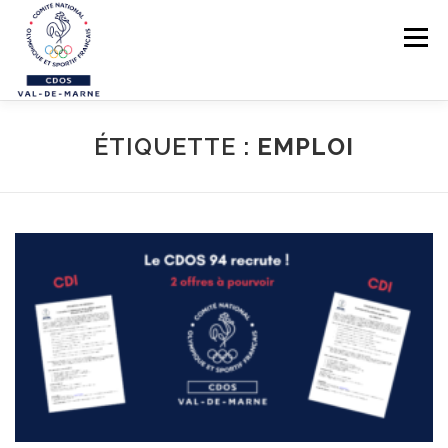
Aller au contenu
Menu
LE CDOS 94
ÉTIQUETTE :
EMPLOI
NOS ACTIONS
PREVENTION DES VIOLENCES
STRUCTUREZ-VOUS !
FORMATIONS
PARASPORTS
AIDE PÉDAGOGIQUE
LE RÉSEAU SPORTIF 94
CONTACTS