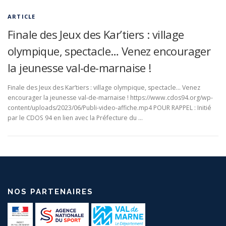
ARTICLE
Finale des Jeux des Kar’tiers : village
olympique, spectacle… Venez encourager
la jeunesse val-de-marnaise !
Finale des Jeux des Kar’tiers : village olympique, spectacle… Venez
encourager la jeunesse val-de-marnaise ! https://www.cdos94.org/wp-
content/uploads/2023/06/Publi-video-affiche.mp4 POUR RAPPEL : Initié
par le CDOS 94 en lien avec la Préfecture du …
NOS PARTENAIRES