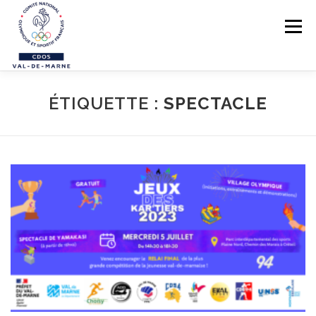
Aller au contenu
Menu
LE CDOS 94
ÉTIQUETTE :
SPECTACLE
NOS ACTIONS
PREVENTION DES VIOLENCES
STRUCTUREZ-VOUS !
FORMATIONS
PARASPORTS
AIDE PÉDAGOGIQUE
LE RÉSEAU SPORTIF 94
CONTACTS