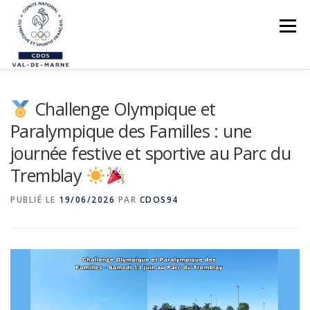
Aller
au
Menu
contenu
LE CDOS 94
Challenge Olympique et
NOS ACTIONS
Paralympique des Familles : une
PREVENTION DES VIOLENCES
journée festive et sportive au Parc du
STRUCTUREZ-VOUS !
Tremblay
FORMATIONS
PUBLIÉ LE
19/06/2026
PAR
CDOS94
PARASPORTS
AIDE PÉDAGOGIQUE
LE RÉSEAU SPORTIF 94
CONTACTS