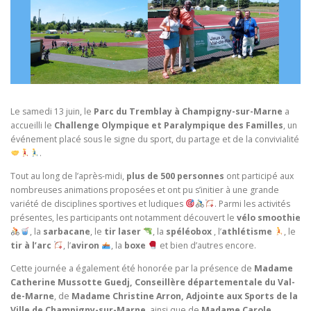
Le samedi 13 juin, le
Parc du Tremblay à Champigny-sur-Marne
a
accueilli le
Challenge Olympique et Paralympique des Familles
, un
événement placé sous le signe du sport, du partage et de la convivialité
.
Tout au long de l’après-midi,
plus de 500 personnes
ont participé aux
nombreuses animations proposées et ont pu s’initier à une grande
variété de disciplines sportives et ludiques
. Parmi les activités
présentes, les participants ont notamment découvert le
vélo smoothie
, la
sarbacane
, le
tir laser
, la
spéléobox
, l’
athlétisme
, le
tir à l’arc
, l’
aviron
, la
boxe
et bien d’autres encore.
Cette journée a également été honorée par la présence de
Madame
Catherine Mussotte Guedj, Conseillère départementale du Val-
de-Marne
, de
Madame Christine Arron, Adjointe aux Sports de la
Ville de Champigny-sur-Marne
, ainsi que de
Madame Carole