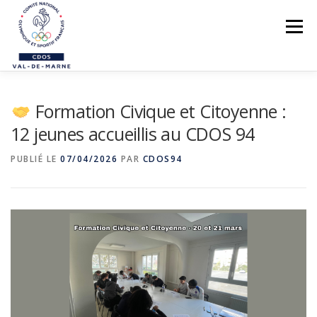
Aller
au
Menu
contenu
LE CDOS 94
Formation Civique et Citoyenne :
NOS ACTIONS
12 jeunes accueillis au CDOS 94
PREVENTION DES VIOLENCES
PUBLIÉ LE
07/04/2026
PAR
CDOS94
STRUCTUREZ-VOUS !
FORMATIONS
PARASPORTS
AIDE PÉDAGOGIQUE
LE RÉSEAU SPORTIF 94
CONTACTS