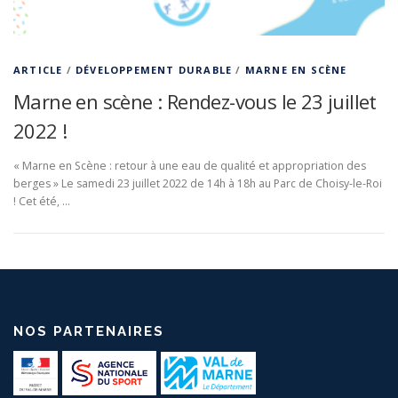
ARTICLE
/
DÉVELOPPEMENT DURABLE
/
MARNE EN SCÈNE
Marne en scène : Rendez-vous le 23 juillet
2022 !
« Marne en Scène : retour à une eau de qualité et appropriation des
berges » Le samedi 23 juillet 2022 de 14h à 18h au Parc de Choisy-le-Roi
! Cet été, …
NOS PARTENAIRES