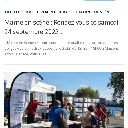
ARTICLE
/
DÉVELOPPEMENT DURABLE
/
MARNE EN SCÈNE
Marne en scène : Rendez-vous ce samedi
24 septembre 2022 !
« Marne en Scène : retour à une eau de qualité et appropriation des
berges » Le samedi 24 septembre 2022, de 13h30 à 18h00 à Maisons-
Alfort ! Cet été, vous avez …