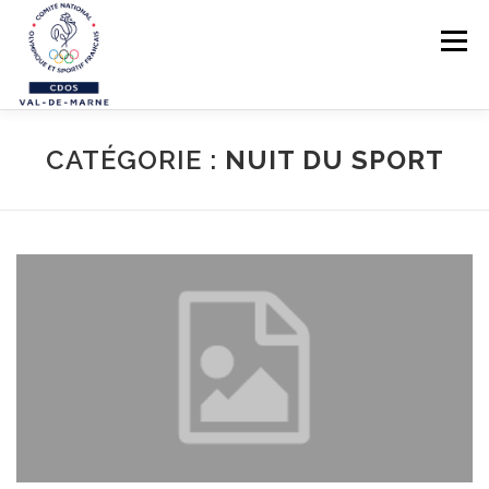
Aller au contenu
Menu
LE CDOS 94
CATÉGORIE :
NUIT DU SPORT
NOS ACTIONS
PREVENTION DES VIOLENCES
STRUCTUREZ-VOUS !
FORMATIONS
PARASPORTS
AIDE PÉDAGOGIQUE
LE RÉSEAU SPORTIF 94
CONTACTS