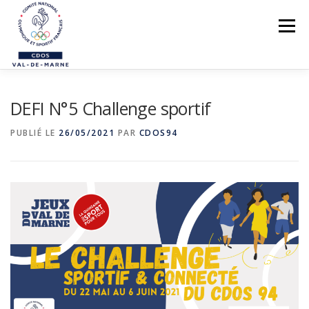
Aller
au
Menu
contenu
LE CDOS 94
DEFI N°5 Challenge sportif
NOS ACTIONS
PUBLIÉ LE
26/05/2021
PAR
CDOS94
PREVENTION DES VIOLENCES
STRUCTUREZ-VOUS !
FORMATIONS
PARASPORTS
AIDE PÉDAGOGIQUE
LE RÉSEAU SPORTIF 94
CONTACTS