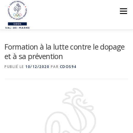
Aller
au
Menu
contenu
LE CDOS 94
Formation à la lutte contre le dopage
NOS ACTIONS
et à sa prévention
PREVENTION DES VIOLENCES
PUBLIÉ LE
10/12/2020
PAR
CDOS94
STRUCTUREZ-VOUS !
FORMATIONS
PARASPORTS
AIDE PÉDAGOGIQUE
LE RÉSEAU SPORTIF 94
CONTACTS