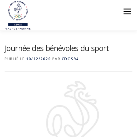
Aller
au
Menu
contenu
LE CDOS 94
Journée des bénévoles du sport
NOS ACTIONS
PUBLIÉ LE
10/12/2020
PAR
CDOS94
PREVENTION DES VIOLENCES
STRUCTUREZ-VOUS !
FORMATIONS
PARASPORTS
AIDE PÉDAGOGIQUE
LE RÉSEAU SPORTIF 94
CONTACTS