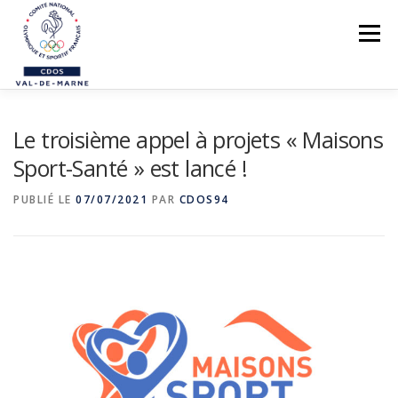
Aller
au
Menu
contenu
LE CDOS 94
Le troisième appel à projets « Maisons
NOS ACTIONS
Sport-Santé » est lancé !
PREVENTION DES VIOLENCES
PUBLIÉ LE
07/07/2021
PAR
CDOS94
STRUCTUREZ-VOUS !
FORMATIONS
PARASPORTS
AIDE PÉDAGOGIQUE
LE RÉSEAU SPORTIF 94
CONTACTS