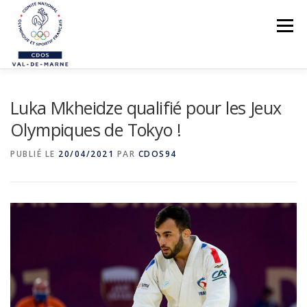
Aller
au
Menu
contenu
LE CDOS 94
Luka Mkheidze qualifié pour les Jeux
NOS ACTIONS
Olympiques de Tokyo !
PREVENTION DES VIOLENCES
PUBLIÉ LE
20/04/2021
PAR
CDOS94
STRUCTUREZ-VOUS !
FORMATIONS
PARASPORTS
AIDE PÉDAGOGIQUE
LE RÉSEAU SPORTIF 94
CONTACTS