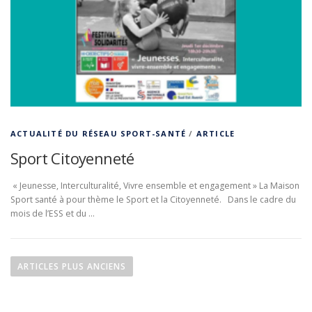
ACTUALITÉ DU RÉSEAU SPORT-SANTÉ
/
ARTICLE
Sport Citoyenneté
« Jeunesse, Interculturalité, Vivre ensemble et engagement » La Maison
Sport santé à pour thème le Sport et la Citoyenneté. Dans le cadre du
mois de l’ESS et du …
Navigation des articles
ARTICLES PLUS ANCIENS