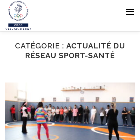
Aller au contenu
Menu
LE CDOS 94
CATÉGORIE :
ACTUALITÉ DU
NOS ACTIONS
RÉSEAU SPORT-SANTÉ
PREVENTION DES VIOLENCES
STRUCTUREZ-VOUS !
FORMATIONS
PARASPORTS
AIDE PÉDAGOGIQUE
LE RÉSEAU SPORTIF 94
CONTACTS