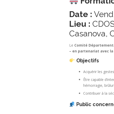
Formatio
Date :
Vendr
Lieu :
CDOS 
Casanova, 
Le
Comité Départemental
– en partenariat avec la
Objectifs
Acquérir les geste
Être capable d’inte
hémorragie, brûlu
Contribuer à la séc
Public concern