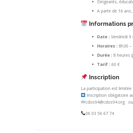
Dirigeants, éducat
A partir de 16 ans
Informations p
Date :
Vendredi 9 
Horaires :
8h30 –
Durée :
8 heures (
Tarif :
60 €
Inscription
La participation est limitée
Inscription obligatoire 
cdos94@cdos94.org ou 
06 03 56 67 74