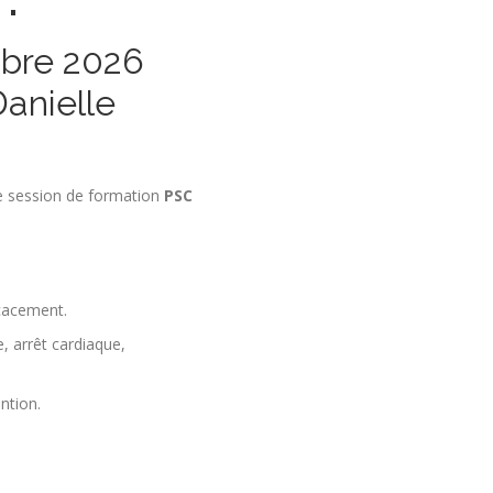
 .
mbre 2026
anielle
e session de formation
PSC
icacement.
e, arrêt cardiaque,
ntion.