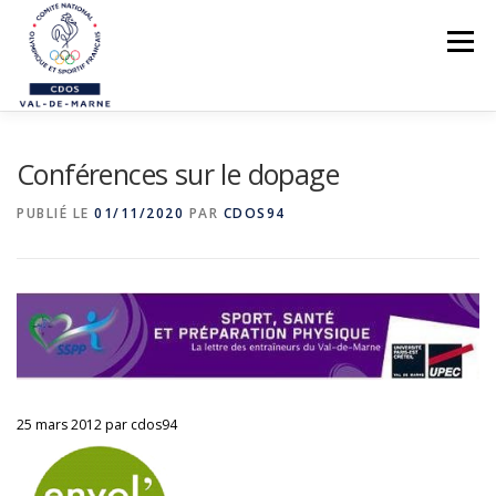
Aller
au
Menu
contenu
LE CDOS 94
Conférences sur le dopage
NOS ACTIONS
PUBLIÉ LE
01/11/2020
PAR
CDOS94
PREVENTION DES VIOLENCES
STRUCTUREZ-VOUS !
FORMATIONS
PARASPORTS
AIDE PÉDAGOGIQUE
25 mars 2012
par
cdos94
LE RÉSEAU SPORTIF 94
CONTACTS