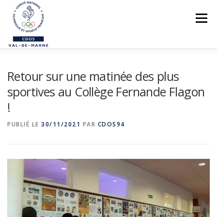
Aller
au
Menu
contenu
LE CDOS 94
Retour sur une matinée des plus
NOS ACTIONS
sportives au Collège Fernande Flagon
PREVENTION DES VIOLENCES
!
STRUCTUREZ-VOUS !
PUBLIÉ LE
30/11/2021
PAR
CDOS94
FORMATIONS
PARASPORTS
AIDE PÉDAGOGIQUE
LE RÉSEAU SPORTIF 94
CONTACTS