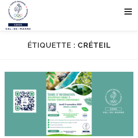
Aller au contenu
Menu
LE CDOS 94
ÉTIQUETTE :
CRÉTEIL
NOS ACTIONS
PREVENTION DES VIOLENCES
STRUCTUREZ-VOUS !
FORMATIONS
PARASPORTS
AIDE PÉDAGOGIQUE
LE RÉSEAU SPORTIF 94
CONTACTS